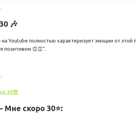
м
30 🎶
на Youtube полностью характеризует эмоции от этой п
я позитивом 👏👏
“.
:
ро 30😎
– Мне скоро 30⭐
: