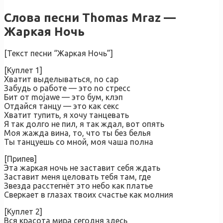
Слова песни Thomas Mraz —
Жаркая Ночь
[Текст песни “Жаркая Ночь”]
[Куплет 1]
Хватит выделываться, no cap
Забудь о работе — это no стресс
Бит от mojawe — это бум, клэп
Отдайся танцу — это как секс
Хватит тупить, я хочу танцевать
Я так долго не пил, я так ждал, вот опять
Моя жажда вина, то, что ты без белья
Ты танцуешь со мной, моя чаша полна
[Припев]
Эта жаркая ночь не заставит себя ждать
Заставит меня целовать тебя там, где
Звезда расстегнёт это небо как платье
Сверкает в глазах твоих счастье как молния
[Куплет 2]
Вся красота мира сегодня здесь