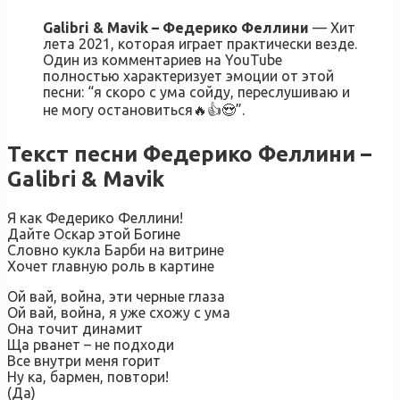
Galibri & Mavik – Федерико Феллини
— Хит
лета 2021, которая играет практически везде.
Один из комментариев на YouTube
полностью характеризует эмоции от этой
песни: “я скоро с ума сойду, переслушиваю и
не могу остановиться🔥👍😍”.
Текст песни Федерико Феллини –
Galibri & Mavik
Я как Федерико Феллини!
Дайте Оскар этой Богине
Словно кукла Барби на витрине
Хочет главную роль в картине
Ой вай, война, эти черные глаза
Ой вай, война, я уже схожу с ума
Она точит динамит
Ща рванет – не подходи
Все внутри меня горит
Ну ка, бармен, повтори!
(Да)