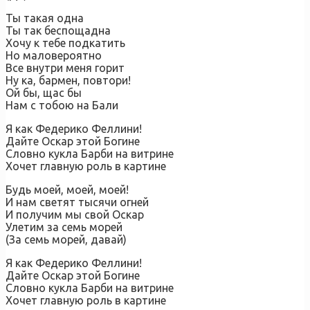
Ты такая одна
Ты так беспощадна
Хочу к тебе подкатить
Но маловероятно
Все внутри меня горит
Ну ка, бармен, повтори!
Ой бы, щас бы
Нам с тобою на Бали
Я как Федерико Феллини!
Дайте Оскар этой Богине
Словно кукла Барби на витрине
Хочет главную роль в картине
Будь моей, моей, моей!
И нам светят тысячи огней
И получим мы свой Оскар
Улетим за семь морей
(За семь морей, давай)
Я как Федерико Феллини!
Дайте Оскар этой Богине
Словно кукла Барби на витрине
Хочет главную роль в картине