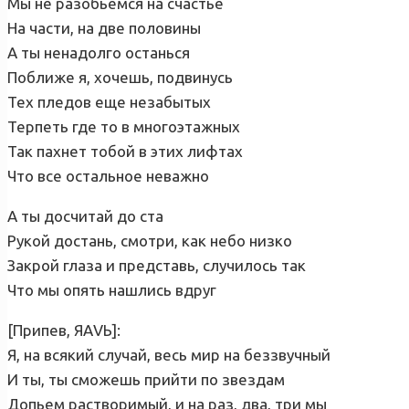
Мы не разобьемся на счастье
На части, на две половины
А ты ненадолго останься
Поближе я, хочешь, подвинусь
Тех пледов еще незабытых
Терпеть где то в многоэтажных
Так пахнет тобой в этих лифтах
Что все остальное неважно
А ты досчитай до ста
Рукой достань, смотри, как небо низко
Закрой глаза и представь, случилось так
Что мы опять нашлись вдруг
[Припев, ЯАVЬ]:
Я, на всякий случай, весь мир на беззвучный
И ты, ты сможешь прийти по звездам
Допьем растворимый, и на раз, два, три мы