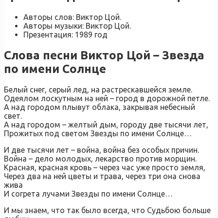
Авторы слов: Виктор Цой.
Авторы музыки: Виктор Цой.
Презентация: 1989 год
Слова песни Виктор Цой – Звезда
по имени Солнце
Белый снег, серый лед, на растрескавшейся земле.
Одеялом лоскутным на ней – город в дорожной петле.
А над городом плывут облака, закрывая небесный
свет.
А над городом – желтый дым, городу две тысячи лет,
Прожитых под светом Звезды по имени Солнце…
И две тысячи лет – война, война без особых причин.
Война – дело молодых, лекарство против морщин.
Красная, красная кровь – через час уже просто земля,
Через два на ней цветы и трава, через три она снова
жива
И согрета лучами Звезды по имени Солнце…
И мы знаем, что так было всегда, что Судьбою больше