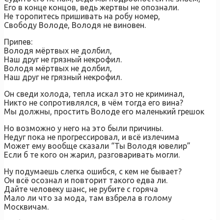
Его в конце концов, ведь жертвы не опознали.
Не торопитесь пришивать на робу номер,
Свободу Володе, Володя не виновен.
Припев:
Володя мёртвых не долбил,
Наш друг не грязный некрофил.
Володя мёртвых не долбил,
Наш друг не грязный некрофил.
Он сведи холода, тепла искал это не криминал,
Никто не сопротивлялся, в чём тогда его вина?
Мы должны, простить Володе его маленький грешок
Но возможно у него на это были причины.
Недуг пока не прогрессировал, и всё излечима
Может ему вообще сказали “Ты Володя ювелир”
Если б те кого он жарил, разговаривать могли.
Ну подумаешь слегка ошибся, с кем не бывает?
Он всё осознал и повторит такого едва ли.
Дайте человеку шанс, не рубите с горяча
Мало ли что за мода, там взбрела в голому
Москвичам.