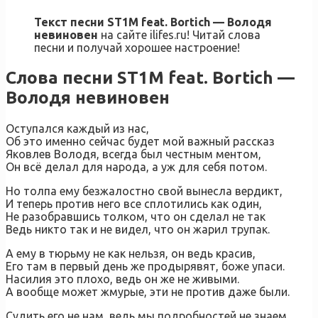
Текст песни ST1M feat. Bortich — Володя
невиновен
на сайте ilifes.ru! Читай слова
песни и получай хорошее настроение!
Слова песни ST1M feat. Bortich —
Володя невиновен
Оступался каждый из нас,
Об это именно сейчас будет мой важный рассказ
Яковлев Володя, всегда был честным ментом,
Он всё делал для народа, а уж для себя потом.
Но толпа ему безжалостно свой вынесла вердикт,
И теперь против него все сплотились как один,
Не разобравшись толком, что он сделал не так
Ведь никто так и не видел, что он жарил трупак.
А ему в тюрьму не как нельзя, он ведь красив,
Его там в первый день же продырявят, боже упаси.
Насилия это плохо, ведь он же не живыми.
А вообще может жмурые, эти не против даже были.
Судить его не нам, ведь мы подробностей не знаем,