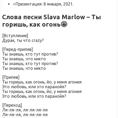
⭐Презентация: 8 января, 2021.
Слова песни Slava Marlow – Ты
горишь, как огонь🤩
[Вступление]
Дурак, ты что crazy?
[Перед-припев]
Ты знаешь, кто тут против?
Ты знаешь, что никто
Ты знаешь, кто тут против?
Ты знаешь, что никто
[Припев]
Ты горишь, как огонь, йо, у меня агония
Это любовь, или это паранойя?
Ты горишь, как огонь, йо, у меня агония
Это любовь, или это паранойя?
[Переход]
Ля-ля-ля, ля-ля-ля-ля
Ля-ля-ля, ля-ля-ля-ля