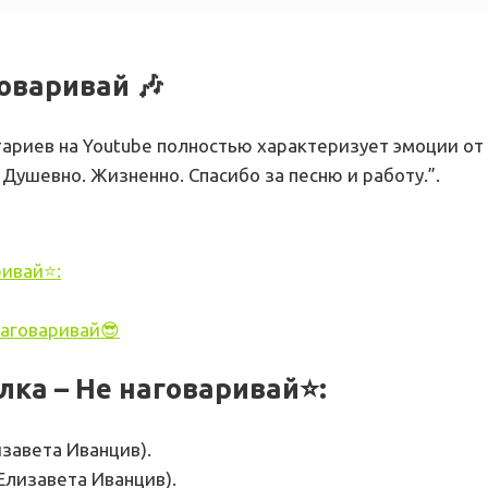
говаривай 🎶
ариев на Youtube полностью характеризует эмоции от э
 Душевно. Жизненно. Спасибо за песню и работу.”.
ривай⭐:
наговаривай😎
лка – Не наговаривай⭐
:
изавета Иванцив).
Елизавета Иванцив).