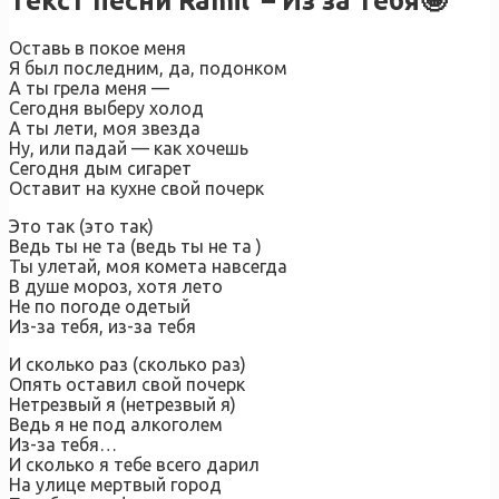
Текст песни Ramil’ – Из за тебя🤩
Оставь в покое меня
Я был последним, да, подонком
А ты грела меня —
Сегодня выберу холод
А ты лети, моя звезда
Ну, или падай — как хочешь
Сегодня дым сигарет
Оставит на кухне свой почерк
Это так (это так)
Ведь ты не та (ведь ты не та )
Ты улетай, моя комета навсегда
В душе мороз, хотя лето
Не по погоде одетый
Из-за тебя, из-за тебя
И сколько раз (сколько раз)
Опять оставил свой почерк
Нетрезвый я (нетрезвый я)
Ведь я не под алкоголем
Из-за тебя…
И сколько я тебе всего дарил
На улице мертвый город