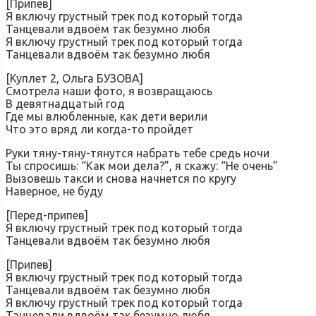
[Припев]
Я включу грустный трек под который тогда
Танцевали вдвоём так безумно любя
Я включу грустный трек под который тогда
Танцевали вдвоём так безумно любя
[Куплет 2, Ольга БУЗОВА]
Смотрела наши фото, я возвращаюсь
В девятнадцатый год
Где мы влюбленные, как дети верили
Что это вряд ли когда-то пройдет
Руки тяну-тяну-тянутся набрать тебе средь ночи
Ты спросишь: “Как мои дела?”, я скажу: “Не очень”
Вызовешь такси и снова начнется по кругу
Наверное, не буду
[Перед-припев]
Я включу грустный трек под который тогда
Танцевали вдвоём так безумно любя
[Припев]
Я включу грустный трек под который тогда
Танцевали вдвоём так безумно любя
Я включу грустный трек под который тогда
Танцевали вдвоём так безумно любя