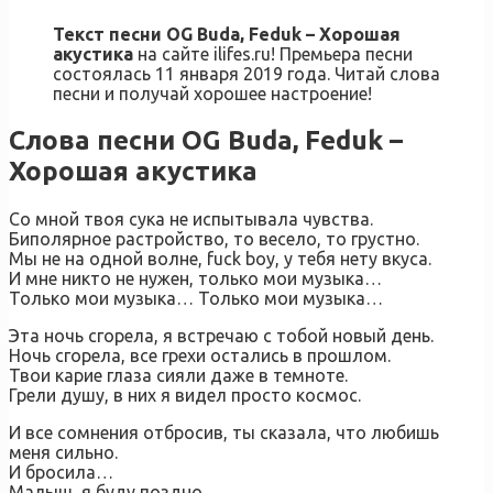
Текст песни OG Buda, Feduk – Хорошая
акустика
на сайте ilifes.ru! Премьера песни
состоялась 11 января 2019 года. Читай слова
песни и получай хорошее настроение!
Слова песни OG Buda, Feduk –
Хорошая акустика
Со мной твоя сука не испытывала чувства.
Биполярное растройство, то весело, то грустно.
Мы не на одной волне, fuck boy, у тебя нету вкуса.
И мне никто не нужен, только мои музыка…
Только мои музыка… Только мои музыка…
Эта ночь сгорела, я встречаю с тобой новый день.
Ночь сгорела, все грехи остались в прошлом.
Твои карие глаза сияли даже в темноте.
Грели душу, в них я видел просто космос.
И все сомнения отбросив, ты сказала, что любишь
меня сильно.
И бросила…
Малыш, я буду поздно.