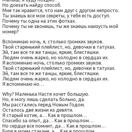
Но доехать найду способ.
Мне так нравится, что нам друг с другом непросто.
Ты знаешь все мои секреты, у тебя есть доступ.
Почему ты одна на этих фотках.
Почему ты не звонишь, ты же знаешь наизусть мой
номер?
Вспоминаю ночь, я, столько громких звуков.
Твой старенький плейлист, но, девочки в татухах.
Эй, там все те же танцы, яркие, блестяшки.
Людям очень жарко, но холодно в сердцах их.
Я вспоминаю ночь, столько громких звуков.
Твой старенький плейлист, но, девочки в татухах.
Эй, там все те же танцы, яркие, блестяшки.
Людям очень жарко, но холодно в сердцах их.
Я вспоминаю но…
Why? Маленька Настя хочет большую.
Но, я могу лишь сделать больно, да.
Мы расстались перед Новым Годом.
Осталось две жизни из девяти.
Я старый котик, а… Как в прошлом…
Спасибо за опыт, да… Как в прошлом…
Но сердце все помнит, да… Как в прошлом…
Буря в моем стакане, а… Как в прошлом…