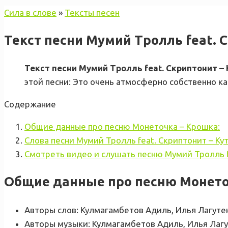
Сила в слове
»
Тексты песен
Текст песни Мумий Тролль feat. 
Текст песни Мумий Тролль feat. Скриптонит –
этой песни: Это очень атмосферно собственно к
Содержание
Общие данные про песню Монеточка – Крошка:
Слова песни Мумий Тролль feat. Скриптонит – Ку
Смотреть видео и слушать песню Мумий Тролль f
Общие данные про песню Монето
Авторы слов: Кулмагамбетов Адиль, Илья Лагуте
Авторы музыки: Кулмагамбетов Адиль, Илья Лагут