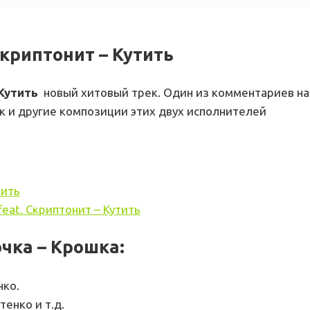
Скриптонит – Кутить
 Кутить
новый хитовый трек. Один из комментариев на
ак и другие композиции этих двух исполнителей
тить
eat. Скриптонит – Кутить
чка – Крошка:
нко.
енко и т.д.