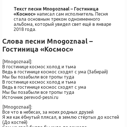
Текст песни Mnogoznaal – Гостиница
«Космос»
написал сам исполнитель. Песня
стала основным треком одноименного
альбома, который увидел свет ещё в январе
2018 года.
Слова песни Mnogoznaal –
Гостиница «Космос»
[Mnogoznaal]:
В гостинице космос холод и тьма
Ведь в гостинице космос сходят с ума (Забирай)
Мы бы позабыли все тропы туда
В гостинице космос холод и тьма
Ведь в гостинице космос сходят с ума
Мы бы позабыли все тропы туда
Источник perevod-pesni.ru
[Mnogoznaal]:
Все что в небесах, за моих родных друзей
Я же как ёбнутый плясал, в землю стёртых до костей
(До костей)