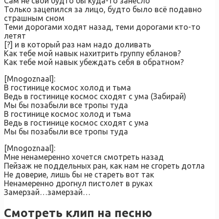
Сам не свой будто бы куда-то занесло
Только зацепился за лицо, будто было всё подавно
страшным сном
Теми дорогами ходят назад, теми дорогами кто-то
летят
[?] и в который раз нам надо доливать
Как тебе мой навык нахитрить группу ебланов?
Как тебе мой навык убеждать себя в обратном?
[Mnogoznaal]:
В гостинице космос холод и тьма
Ведь в гостинице космос сходят с ума (Забирай)
Мы бы позабыли все тропы туда
В гостинице космос холод и тьма
Ведь в гостинице космос сходят с ума
Мы бы позабыли все тропы туда
[Mnogoznaal]:
Мне ненамеренно хочется смотреть назад
Пейзаж не поддельных ран, как нам не сгореть дотла
Не доверие, лишь бы не стареть вот так
Ненамеренно дрогнул пистолет в руках
Замерзай…замерзай…
Смотреть клип на песню