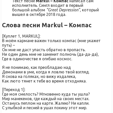
Текст песни
Markul – Компас
написал сам
исполнитель. Сингл входит в первый
большой альбом
“Great Depression”,
который
вышел в октябре 2018 года.
Слова песни Markul – Компас
[Куплет 1, MARKUL]:
В моём кармане важен только компас (мне укажет
путь) –
Он мне не даст упасть обратно в пропасть.
Ни один день мне не заменит полночь (да-да-да),
Где в одиночестве я огибаю космос.
Я не понимаю, как преобладаю над
Демонами в уме, когда я ловлю твой взгляд.
Я снова на голяках, но вижу издалека,
Как люто тянет к тебе во время отходняка.
[Переход 1]:
Где моя смелость? Мгновенно куда ты ушла?
Мир манекенов, где каждый на своих местах.
Останусь пеплом на карте. Жалею? Ни капли.
С улыбкой и песней в ушах покину этот мир.