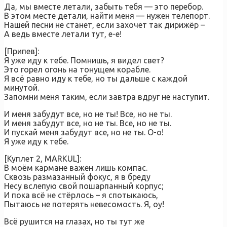
Да, мы вместе летали, забыть тебя — это перебор.
В этом месте детали, найти меня — нужен телепорт.
Нашей песни не станет, если захочет так дирижёр –
А ведь вместе летали тут, е-е!
[Припев]:
Я уже иду к тебе. Помнишь, я видел свет?
Это горел огонь на тонущем корабле.
Я всё равно иду к тебе, но ты дальше с каждой
минутой.
Запомни меня таким, если завтра вдруг не наступит.
И меня забудут все, но не ты! Все, но не ты.
И меня забудут все, но не ты. Все, но не ты.
И пускай меня забудут все, но не ты. О-о!
Я уже иду к тебе.
[Куплет 2, MARKUL]:
В моём кармане важен лишь компас.
Сквозь размазанный фокус, я в бреду
Несу вслепую свой пошарпанный корпус;
И пока всё не стёрлось – я спотыкаюсь,
Пытаюсь не потерять невесомость. Я, оу!
Всё рушится на глазах, но ты тут же