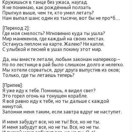
Кружишься в танце без ужаса, наугад.
Я не понимаю, как рождённый ползать
Прыгнул выше, чем те, кто умел летать?
Нам выпал шанс один из тысячи, вот бы не про*б…
[Переход 2]:
Где моя смелость? Мгновенно куда ты ушла?
Мир манекенов, где каждый на своих местах.
Останусь пеплом на карте. Жалею? Ни капли.
С улыбкой и песней в ушах покину этот мир.
Да, мы вместе летали, любым законам наперекор –
Но по лестнице в рай было слишком долго и нелегко.
Мы хотели сорваться, друг друга выпустив из оков;
Только, где ты летаешь теперь?
[Припев]:
Я уже иду к тебе. Помнишь, я видел свет?
Это горел огонь на тонущем корабле.
Я всё равно иду к тебе, но ты дальше с каждой
минутой.
Запомни меня таким, если завтра вдруг не наступит.
И меня забудут все, но не ты! Все, но не ты.
И меня забудут все, но не ты. Все, но не ты.