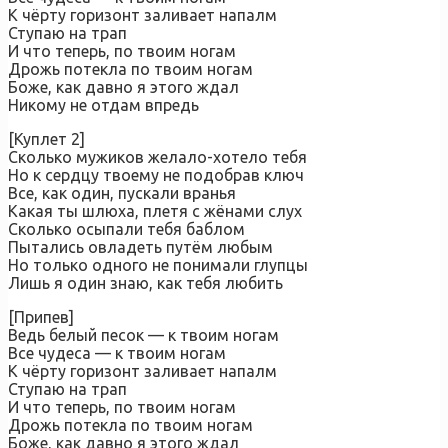
К чёрту горизонт заливает напалм
Ступаю на трап
И что теперь, по твоим ногам
Дрожь потекла по твоим ногам
Боже, как давно я этого ждал
Никому не отдам впредь
[Куплет 2]
Сколько мужиков желало-хотело тебя
Но к сердцу твоему не подобрав ключ
Все, как один, пускали вранья
Какая ты шлюха, плетя с жёнами слух
Сколько осыпали тебя баблом
Пытались овладеть путём любым
Но только одного не понимали глупцы
Лишь я один знаю, как тебя любить
[Припев]
Ведь белый песок — к твоим ногам
Все чудеса — к твоим ногам
К чёрту горизонт заливает напалм
Ступаю на трап
И что теперь, по твоим ногам
Дрожь потекла по твоим ногам
Боже, как давно я этого ждал