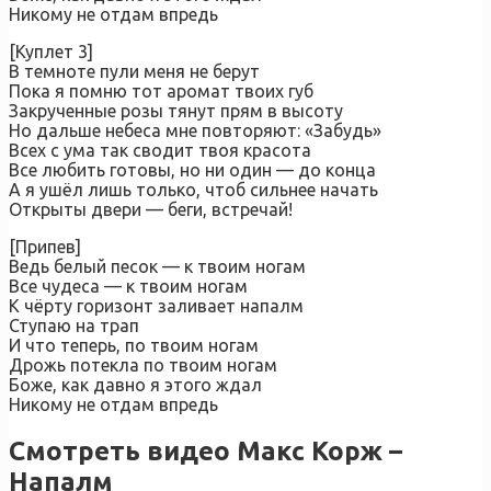
Никому не отдам впредь
[Куплет 3]
В темноте пули меня не берут
Пока я помню тот аромат твоих губ
Закрученные розы тянут прям в высоту
Но дальше небеса мне повторяют: «Забудь»
Всех с ума так сводит твоя красота
Все любить готовы, но ни один — до конца
А я ушёл лишь только, чтоб сильнее начать
Открыты двери — беги, встречай!
[Припев]
Ведь белый песок — к твоим ногам
Все чудеса — к твоим ногам
К чёрту горизонт заливает напалм
Ступаю на трап
И что теперь, по твоим ногам
Дрожь потекла по твоим ногам
Боже, как давно я этого ждал
Никому не отдам впредь
Смотреть видео Макс Корж –
Напалм