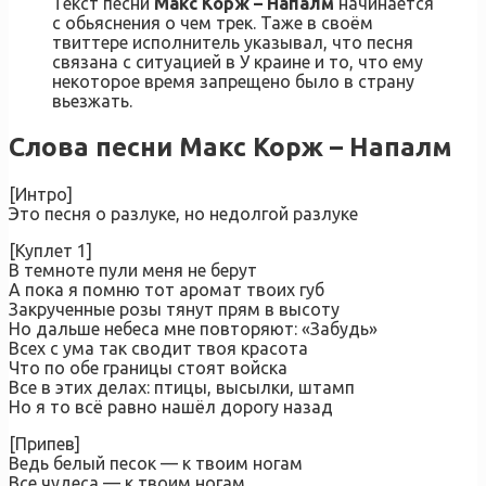
Текст песни
Макс Корж – Напалм
начинается
с обьяснения о чем трек. Таже в своём
твиттере исполнитель указывал, что песня
связана с ситуацией в У краине и то, что ему
некоторое время запрещено было в страну
вьезжать.
Слова песни Макс Корж – Напалм
[Интро]
Это песня о разлуке, но недолгой разлуке
[Куплет 1]
В темноте пули меня не берут
А пока я помню тот аромат твоих губ
Закрученные розы тянут прям в высоту
Но дальше небеса мне повторяют: «Забудь»
Всех с ума так сводит твоя красота
Что по обе границы стоят войска
Все в этих делах: птицы, высылки, штамп
Но я то всё равно нашёл дорогу назад
[Припев]
Ведь белый песок — к твоим ногам
Все чудеса — к твоим ногам