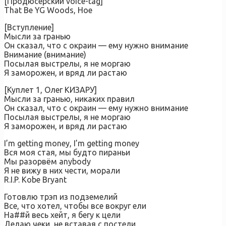
[Продюсерский voice-tag]
That Be YG Woods, Hoe
[Вступление]
Мысли за гранью
Он сказал, что с окраин — ему нужно внимание
Внимание (внимание)
Посылая выстрелы, я не моргаю
Я заморожен, и вряд ли растаю
[Куплет 1, Олег КИЗАРУ]
Мысли за гранью, никаких правил
Он сказал, что с окраин — ему нужно внимание
Посылая выстрелы, я не моргаю
Я заморожен, и вряд ли растаю
I’m getting money, I’m getting money
Вся моя стая, мы будто пираньи
Мы разорвём anybody
Я не вижу в них чести, морали
R.I.P. Kobe Bryant
Готовлю трэп из подземелий
Все, что хотел, чтобы все вокруг ели
На##й весь хейт, я бегу к цели
Делаю чеки, не вставая с постели