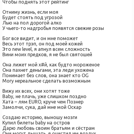
Чтобы поднять этот рейтинг
Отниму жизнь, если моя
Будет стоять под угрозой
Лью на пол дорогой алко
У чьего-то надгробья появятся свежие розы
Бог все видит, и он мне поможет
Весь этот трэп, он под моей кожей
Это new level, я апнул всем сложность
Вини моих предков, я не был святошей
Она лижет мой х#й, как будто мороженое
Она пахнет деньгами, эта леди ухожена
Понимает без слов, она знает кто OG
Могу нереальное сделать возможным
Вижу их всех, они хотят тоже
Baby, не плачь, уже слишком поздно
Хата – лям EURO, круче чем Познер
Замолчи, сука, дай мне мой Оскар
Создаю историю, выношу мозги
Купил билеты baby на остров
Дарю любовь своим братьям и сёстрам
Они могут дышать, я очистил им воздух