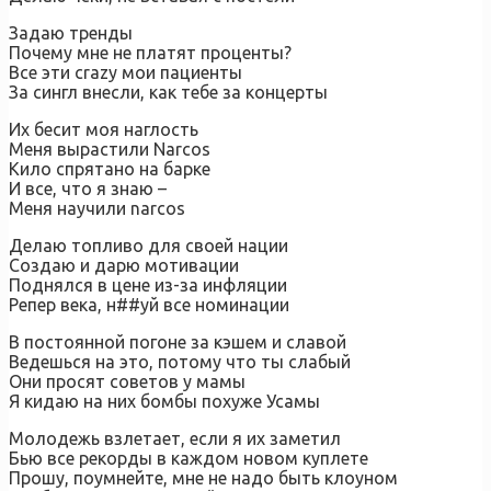
Задаю тренды
Почему мне не платят проценты?
Все эти crazy мои пациенты
За сингл внесли, как тебе за концерты
Их бесит моя наглость
Меня вырастили Narcos
Кило спрятано на барке
И все, что я знаю –
Меня научили narcos
Делаю топливо для своей нации
Создаю и дарю мотивации
Поднялся в цене из-за инфляции
Репер века, н##уй все номинации
В постоянной погоне за кэшем и славой
Ведешься на это, потому что ты слабый
Они просят советов у мамы
Я кидаю на них бомбы похуже Усамы
Молодежь взлетает, если я их заметил
Бью все рекорды в каждом новом куплете
Прошу, поумнейте, мне не надо быть клоуном