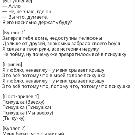
[Вступление]
— Алло
— Не, не знаю, где он
— Вы что, думаете,
Я его насильно держать буду?
[Куплет 1]
Заперла тебя дома, недоступны телефоны
Дальше от друзей, знакомых забрала своего boy’я
Я связала твои руки, все истерики наружу
Не пойму, ну почему-же превратилось всё в психушку
[Припев]
Я люблю, ненавижу – у меня срывает крышу
Это всё потому что в моей голове психушка
Я люблю, ненавижу – у меня срывает крышу
Это всё потому что, потому что, потому что психушка
[Пост-припев 1]
Психушка (Вверху)
Психушка (Психушка)
Психушка (Мы вверху)
(Ты ку-ку)
[Куплет 2]
Меня бесит, что ты милый