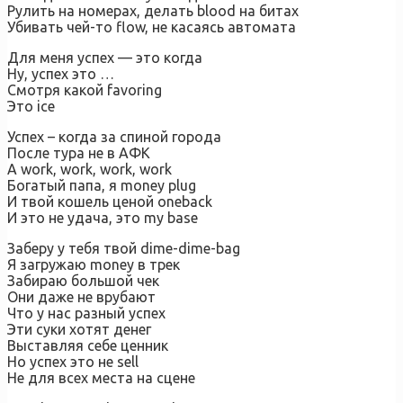
Рулить на номерах, делать blood на битах
Убивать чей-то flow, не касаясь автомата
Для меня успех — это когда
Ну, успех это …
Смотря какой favoring
Это ice
Успех – когда за спиной города
После тура не в АФК
А work, work, work, work
Богатый папа, я money plug
И твой кошель ценой oneback
И это не удача, это my base
Заберу у тебя твой dime-dime-bag
Я загружаю money в трек
Забираю большой чек
Они даже не врубают
Что у нас разный успех
Эти суки хотят денег
Выставляя себе ценник
Но успех это не sell
Не для всех места на сцене