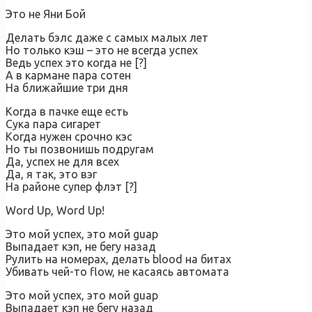
Это не Яни Бой
Делать бэлс даже с самых малых лет
Но только кэш – это не всегда успех
Ведь успех это когда не [?]
А в кармане пара сотен
На ближайшие три дня
Когда в пачке еще есть
Сука пара сигарет
Когда нужен срочно кэс
Но ты позвонишь подругам
Да, успех не для всех
Да, я так, это вэг
На районе супер флэт [?]
Word Up, Word Up!
Это мой успех, это мой guap
Выпадает кэп, не бегу назад
Рулить на номерах, делать blood на битах
Убивать чей-то flow, не касаясь автомата
Это мой успех, это мой guap
Выпадает кэп не бегу назад