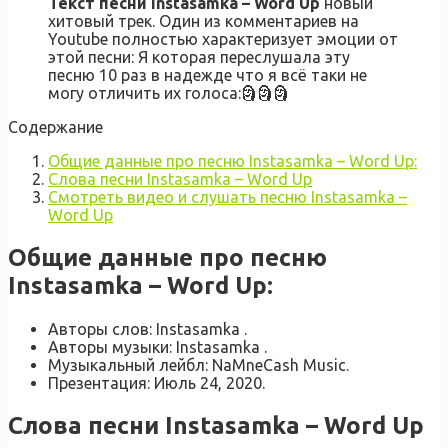
Текст песни Instasamka – Word Up
новый
хитовый трек. Один из комментариев на
Youtube полностью характеризует эмоции от
этой песни: Я которая переслушала эту
песню 10 раз в надежде что я всё таки не
могу отличить их голоса:🗿🗿🗿
Содержание
Общие данные про песню Instasamka – Word Up:
Слова песни Instasamka – Word Up
Смотреть видео и слушать песню Instasamka –
Word Up
Общие данные про песню
Instasamka – Word Up:
Авторы слов: Instasamka .
Авторы музыки: Instasamka .
Музыкальный лейбл: NaMneCash Music.
Презентация: Июль 24, 2020.
Слова песни Instasamka – Word Up