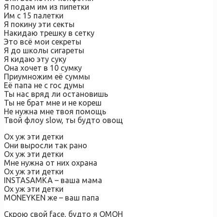
Я подам им из пипетки
Им с 15 палетки
Я покину эти секты
Накидаю трешку в сетку
Это всё мои секреты
Я до школы сигареты
Я кидаю эту суку
Она хочет в 10 сумку
Приумножим её суммы
Её папа не с гос думы
Ты нас вряд ли остановишь
Ты не брат мне и не кореш
Не нужна мне твоя помощь
Твой флоу slow, ты будто овощ
Ох уж эти детки
Они выросли так рано
Ох уж эти детки
Мне нужна от них охрана
Ох уж эти детки
INSTASAMKA – ваша мама
Ох уж эти детки
MONEYKEN же – ваш папа
Скрою свой face, будто я ОМОН