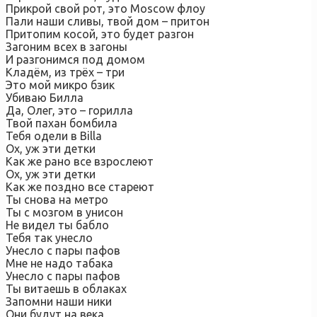
Прикрой свой рот, это Moscow флоу
Пали наши сливы, твой дом – притон
Притопим косой, это будет разгон
Загоним всех в загоны
И разгонимся под домом
Кладём, из трёх – три
Это мой микро бзик
Убиваю Билла
Да, Олег, это – горилла
Твой пахан бомбила
Тебя одели в Billa
Ох, уж эти детки
Как же рано все взрослеют
Ох, уж эти детки
Как же поздно все стареют
Ты снова на метро
Ты с мозгом в унисон
Не видел ты бабло
Тебя так унесло
Унесло с пары пафов
Мне не надо табака
Унесло с пары пафов
Ты витаешь в облаках
Запомни наши ники
Они будут на века