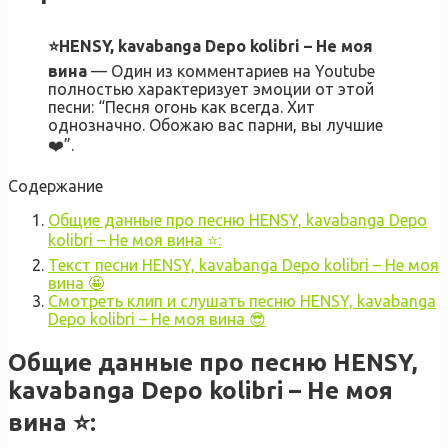
⭐HENSY, kavabanga Depo kolibri – Не моя
вина
— Один из комментариев на Youtube
полностью характеризует эмоции от этой
песни: “Песня огонь как всегда. Хит
однозначно. Обожаю вас парни, вы лучшие
❤️”.
Содержание
Общие данные про песню HENSY, kavabanga Depo
kolibri – Не моя вина ⭐:
Текст песни HENSY, kavabanga Depo kolibri – Не моя
вина 🤩
Смотреть клип и слушать песню HENSY, kavabanga
Depo kolibri – Не моя вина 😎
Общие данные про песню HENSY,
kavabanga Depo kolibri – Не моя
вина ⭐
: