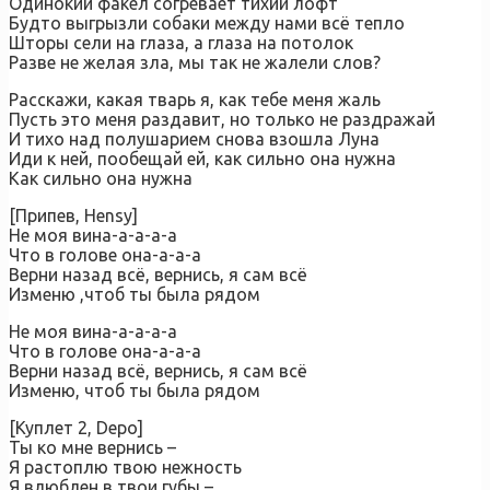
Одинокий факел согревает тихий лофт
Будто выгрызли собаки между нами всё тепло
Шторы сели на глаза, а глаза на потолок
Разве не желая зла, мы так не жалели слов?
Расскажи, какая тварь я, как тебе меня жаль
Пусть это меня раздавит, но только не раздражай
И тихо над полушарием снова взошла Луна
Иди к ней, пообещай ей, как сильно она нужна
Как сильно она нужна
[Припев, Hensy]
Не моя вина-а-а-а-а
Что в голове она-а-а-а
Верни назад всё, вернись, я сам всё
Изменю ,чтоб ты была рядом
Не моя вина-а-а-а-а
Что в голове она-а-а-а
Верни назад всё, вернись, я сам всё
Изменю, чтоб ты была рядом
[Куплет 2, Depo]
Ты ко мне вернись –
Я растоплю твою нежность
Я влюблен в твои губы –