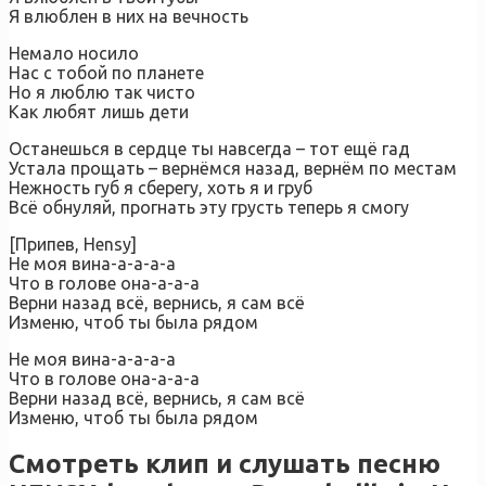
Я влюблен в них на вечность
Немало носило
Нас с тобой по планете
Но я люблю так чисто
Как любят лишь дети
Останешься в сердце ты навсегда – тот ещё гад
Устала прощать – вернёмся назад, вернём по местам
Нежность губ я сберегу, хоть я и груб
Всё обнуляй, прогнать эту грусть теперь я смогу
[Припев, Hensy]
Не моя вина-а-а-а-а
Что в голове она-а-а-а
Верни назад всё, вернись, я сам всё
Изменю, чтоб ты была рядом
Не моя вина-а-а-а-а
Что в голове она-а-а-а
Верни назад всё, вернись, я сам всё
Изменю, чтоб ты была рядом
Смотреть клип и слушать песню