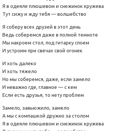
Я в одеяле плюшевом и снежинок кружева
Тут сижу и жду тебя — волшебство
Я соберу всех друзей в этот день
Ведь соберемся даже в полной темноте
Мы накроем стол, под гитарку споем
И устроим при свечах свой огонек
И хоть далеко
И хоть тяжело
Но мы соберемся, даже, если замело
И неважно где, главное — с кем
Если есть друзья, то нету проблем
Замело, завьюжило, замело
А мы с компашкой дружно за столом
Я в одеяле плюшевом и снежинок кружева