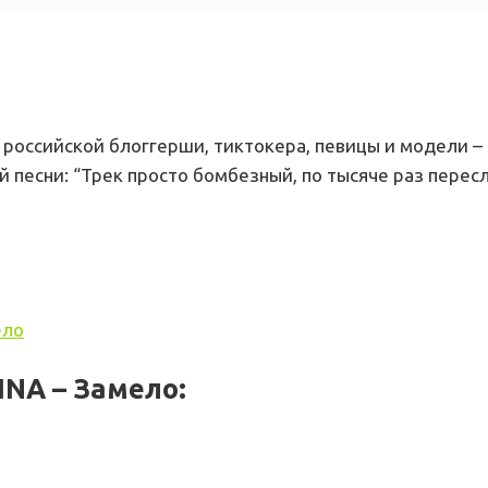
 российской блоггерши, тиктокера, певицы и модели –
 песни: “Трек просто бомбезный, по тысяче раз переслу
ело
NA – Замело: