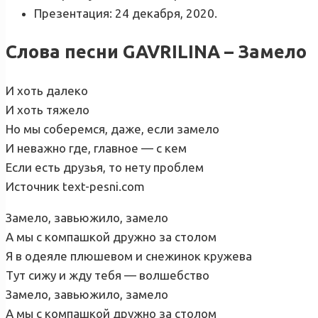
Презентация: 24 декабря, 2020.
Слова песни GAVRILINA – Замело
И хоть далеко
И хоть тяжело
Но мы соберемся, даже, если замело
И неважно где, главное — с кем
Если есть друзья, то нету проблем
Источник text-pesni.com
Замело, завьюжило, замело
А мы с компашкой дружно за столом
Я в одеяле плюшевом и снежинок кружева
Тут сижу и жду тебя — волшебство
Замело, завьюжило, замело
А мы с компашкой дружно за столом