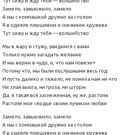
Тут сижу и жду тебя — волшебство
Замело, завьюжило, замело
А мы с компашкой дружно за столом
Я в одеяле плюшевом и снежинок кружева
Тут сижу и жду тебя — волшебство
Мы в жару и стужу, увидимся с вами
Только нужно загадать желание
И мы верим в чудо, и, что нам повезет
Потому что, мы были послушными весь год
И пусть далеко и тяжело, не помеха нам ни что
Ни злая вьюга, ни гроза, ни шторм
Да, я такая вся заснеженная, ну же, растопи
Растопи мое сердце своим лучиком любви
Замело, завьюжило, замело
А мы с компашкой дружно за столом
Я в одеяле плюшевом и снежинок кружева