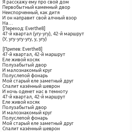
Я расскажу ему про свой дом
Первобытный каменный двор
Неиспорченный, как дитя
И он направит свой алчный взор
На…
[Переход: Everthe8]
47-й квартал (угу-угу), 42-й маршрут
(У, угу-угу-угу, у, угу)
[Припев: Everthe8]
47-й квартал, 42-й маршрут
Еле живой косяк
Полузабытый двор
И малознакомый круг
Полуслепой фонарь
Мой старый еле заметный друг
Спалит казённый шеврон
И ночь оденет нас в темноту
47-й квартал, 42-й маршрут
Еле живой косяк
Полузабытый двор
И малознакомый круг
Полуслепой фонарь
Мой старый еле заметный друг
Спалит казённый шеврон