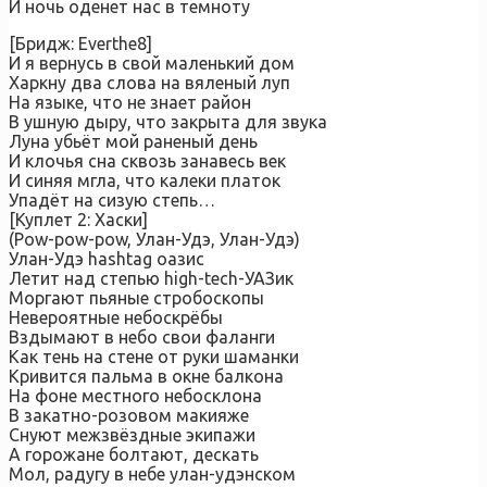
И ночь оденет нас в темноту
[Бридж: Everthe8]
И я вернусь в свой маленький дом
Харкну два слова на вяленый луп
На языке, что не знает район
В ушную дыру, что закрыта для звука
Луна убьёт мой раненый день
И клочья сна сквозь занавесь век
И синяя мгла, что калеки платок
Упадёт на сизую степь…
[Куплет 2: Хаски]
(Pow-pow-pow, Улан-Удэ, Улан-Удэ)
Улан-Удэ hashtag оазис
Летит над степью high-tech-УАЗик
Моргают пьяные стробоскопы
Невероятные небоскрёбы
Вздымают в небо свои фаланги
Как тень на стене от руки шаманки
Кривится пальма в окне балкона
На фоне местного небосклона
В закатно-розовом макияже
Снуют межзвёздные экипажи
А горожане болтают, дескать
Мол, радугу в небе улан-удэнском