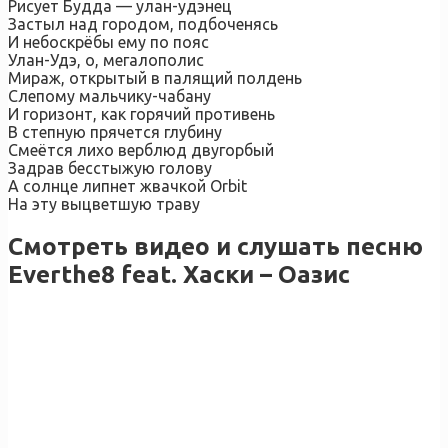
Рисует Будда — улан-удэнец
Застыл над городом, подбоченясь
И небоскрёбы ему по пояс
Улан-Удэ, о, мегалополис
Мираж, открытый в палящий полдень
Слепому мальчику-чабану
И горизонт, как горячий противень
В степную прячется глубину
Смеётся лихо верблюд двугорбый
Задрав бесстыжую голову
А солнце липнет жвачкой Orbit
На эту выцветшую траву
Смотреть видео и слушать песню
Everthe8 feat. Хаски – Оазис