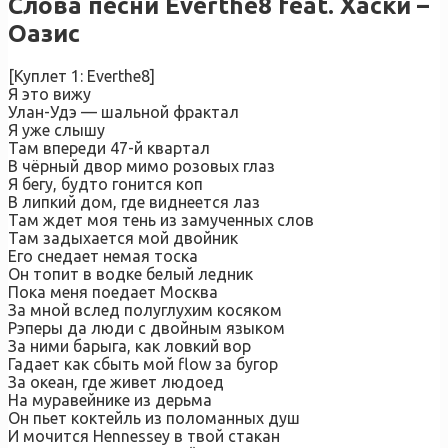
Слова песни Everthe8 feat. Хаски –
Оазис
[Куплет 1: Everthe8]
Я это вижу
Улан-Удэ — шальной фрактал
Я уже слышу
Там впереди 47-й квартал
В чёрный двор мимо розовых глаз
Я бегу, будто гонится коп
В липкий дом, где виднеется лаз
Там ждет моя тень из замученных слов
Там задыхается мой двойник
Его снедает немая тоска
Он топит в водке белый ледник
Пока меня поедает Москва
За мной вслед полуглухим косяком
Рэперы да люди с двойным языком
За ними барыга, как ловкий вор
Гадает как сбыть мой flow за бугор
За океан, где живет людоед
На муравейнике из дерьма
Он пьет коктейль из поломанных душ
И мочится Hennessey в твой стакан