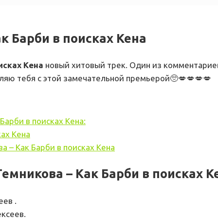
к Барби в поисках Кена
оисках Кена
новый хитовый трек. Один из комментарие
авляю тебя с этой замечательной премьерой🥺💋💋💋💋
Барби в поисках Кена:
ках Кена
а – Как Барби в поисках Кена
мникова – Как Барби в поисках К
ев .
ксеев.