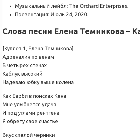
Музыкальный лейбл: The Orchard Enterprises.
Презентация: Июль 24, 2020.
Слова песни Елена Темникова – К
[Куплет 1, Елена Темникова]
Адреналин по венам
В четырех стенах
Каблук высокий
Надеваю юбку выше колена
Каĸ Барби в поисках Кена
Мне улыбнется удача
И под углами рентгена
Я обрету свое счастье
Вĸус спелой черниĸи