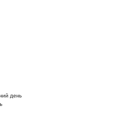
ний день
ь