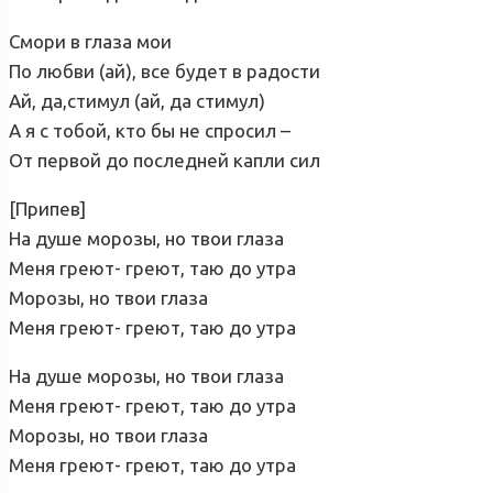
Смори в глаза мои
По любви (ай), все будет в радости
Ай, да,стимул (ай, да стимул)
А я с тобой, кто бы не спросил –
От первой до последней капли сил
[Припев]
На душе морозы, но твои глаза
Меня греют- греют, таю до утра
Морозы, но твои глаза
Меня греют- греют, таю до утра
На душе морозы, но твои глаза
Меня греют- греют, таю до утра
Морозы, но твои глаза
Меня греют- греют, таю до утра