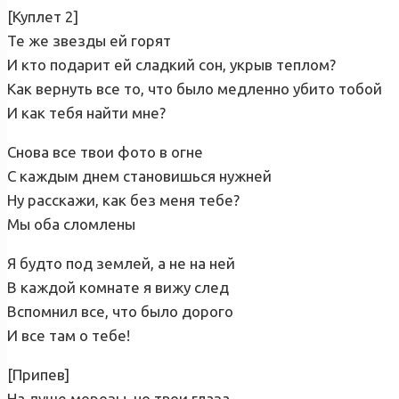
[Куплет 2]
Те же звезды ей горят
И кто подарит ей сладкий сон, укрыв теплом?
Как вернуть все то, что было медленно убито тобой
И как тебя найти мне?
Снова все твои фото в огне
С каждым днем становишься нужней
Ну расскажи, как без меня тебе?
Мы оба сломлены
Я будто под землей, а не на ней
В каждой комнате я вижу след
Вспомнил все, что было дорого
И все там о тебе!
[Припев]
На душе морозы, но твои глаза