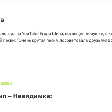
ка
блогера на YouTube Егора Шипа, посвящен девушке, в 
 песни: “Очень крутая песня ,посоветовала друзьям! Вс
идимка
ип – Невидимка: