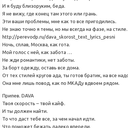
И я буду близоруким, беда.
Я не вижу, где конец там этого или грань.
Эти ваши проблемы, мне как то все пригодились.
Не знаю точно я темы, но мы всегда на фазе, на стиле.
http://perevodp.ru/dava_skorost_text_lyrics_pesni
Ночь, сплав, Москва, как гота.
Мой голос с ней, как забота …
Не жди романтики, нет заботы.
За борт одежду, оставь все дома.
От тех стилей кругов ада, ты готов братик, на все надо
Она мне лишь повод, как по МКАДу вдвоем рядом.
Припев. DAVA
Твоя скорость – твой кайф.
И ты должен найти.
То что даст тебе все, за чем начал идти.
Что поможет бежать далеко впереди.