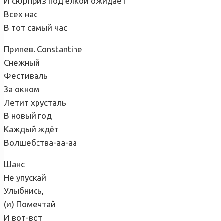
И сюрприз под ёлкой ожидает
Всех нас
В тот самый час
Припев. Constantine
Снежный
Фестиваль
За окном
Летит хрусталь
В новый год
Каждый ждёт
Волшебства-аа-аа
Шанс
Не упускай
Улыбнись,
(и) Помечтай
И вот-вот