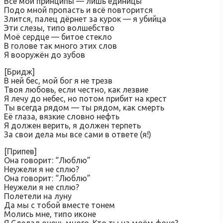
Все мои принципы — лишь единицы
Подо мной пропасть и всё повторится
Злится, палец дёрнет за курок — я убийца
Эти слезы, типо волшебство
Моё сердце — битое стекло
В голове так много этих слов
Я вооружён до зубов
[Бридж]
В ней бес, мой бог я не трезв
Твоя любовь, если честно, как лезвие
Я лечу до небес, но потом прибит на крест
Ты всегда рядом — ты рядом, как смерть
Её глаза, вязкие словно нефть
Я должен верить, я должен терпеть
За свои дела мы все сами в ответе (я!)
[Припев]
Она говорит: “Люблю”
Неужели я не сплю?
Она говорит: “Люблю”
Неужели я не сплю?
Полетели на луну
Да мы с тобой вместе тонем
Молись мне, типо иконе