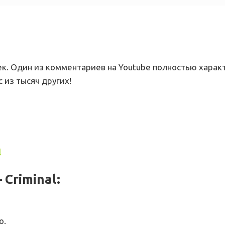
к. Один из комментариев на Youtube полностью характ
с из тысяч других!
l
Criminal:
о.