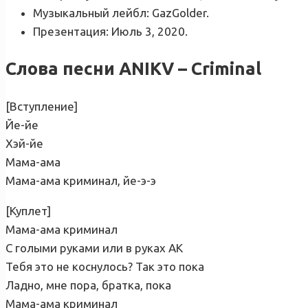
Музыкальный лейбл: GazGolder.
Презентация: Июль 3, 2020.
Слова песни ANIKV – Criminal
[Вступление]
Йе-йе
Хэй-йе
Мама-ама
Мама-ама криминал, йе-э-э
[Куплет]
Мама-ама криминал
С голыми руками или в руках AK
Тебя это не коснулось? Так это пока
Ладно, мне пора, братка, пока
Мама-ама криминал