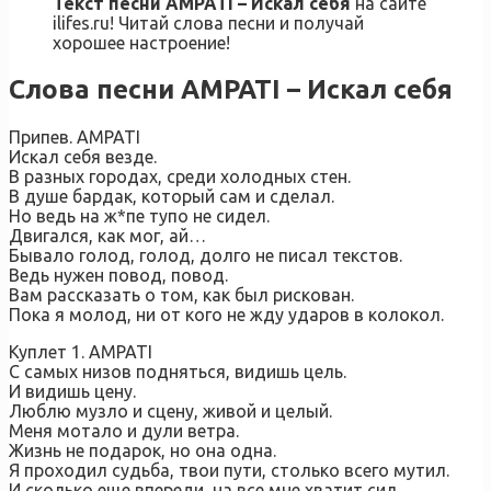
Текст песни AMPATI – Искал себя
на сайте
ilifes.ru! Читай слова песни и получай
хорошее настроение!
Слова песни AMPATI – Искал себя
Припев. AMPATI
Искал себя везде.
В разных городах, среди холодных стен.
В душе бардак, который сам и сделал.
Но ведь на ж*пе тупо не сидел.
Двигался, как мог, ай…
Бывало голод, голод, долго не писал текстов.
Ведь нужен повод, повод.
Вам рассказать о том, как был рискован.
Пока я молод, ни от кого не жду ударов в колокол.
Куплет 1. AMPATI
С самых низов подняться, видишь цель.
И видишь цену.
Люблю музло и сцену, живой и целый.
Меня мотало и дули ветра.
Жизнь не подарок, но она одна.
Я проходил судьба, твои пути, столько всего мутил.
И сколько еще впереди, на все мне хватит сил.