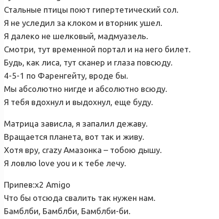
Стальные птицы поют гипертетический сол.
Я не уследил за клоком и вторник ушел.
Я далеко не шелковый, мадмуазель.
Смотри, тут временной портал и на него билет.
Будь, как лиса, тут сканер и глаза повсюду.
4-5-1 по Фаренгейту, вроде бы.
Мы абсолютно нигде и абсолютно всюду.
Я тебя вдохнул и выдохнул, еще буду.
Матрица зависла, я запалил дежаву.
Вращается планета, вот так и живу.
Хотя вру, crazy Амазонка – тобою дышу.
Я ловлю love you и к тебе лечу.
Припев:х2 Amigo
Что бы отсюда свалить так нужен нам.
Бамблби, Бамблби, Бамблби-би.