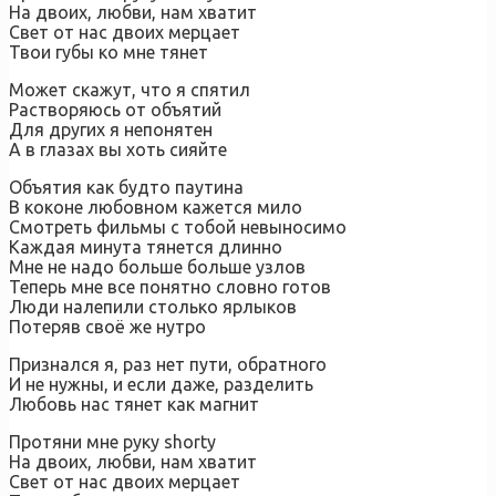
На двоих, любви, нам хватит
Свет от нас двоих мерцает
Твои губы ко мне тянет
Может скажут, что я спятил
Растворяюсь от объятий
Для других я непонятен
А в глазах вы хоть сияйте
Объятия как будто паутина
В коконе любовном кажется мило
Смотреть фильмы с тобой невыносимо
Каждая минута тянется длинно
Мне не надо больше больше узлов
Теперь мне все понятно словно готов
Люди налепили столько ярлыков
Потеряв своё же нутро
Признался я, раз нет пути, обратного
И не нужны, и если даже, разделить
Любовь нас тянет как магнит
Протяни мне руку shorty
На двоих, любви, нам хватит
Свет от нас двоих мерцает