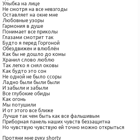
Улыбка на лице
Не смотря на все невзгоды
Оставляет на окне мне
Любовные узоры
Гармония в душе
Понимает все приколы
Глазами смотрит так
Будто я перед Горгоной
Обездвижен и влюблён
Как бы не дошло до комы
Хранил слово люблю
Так легко я снял оковы
Как будто это сон
Не одной не было ссоры
Ладно были были были
И забыли и забыли
Все глубокие обиды
Как огонь
Мы потушили
И от этого все ближе
Лучше так чем быть как все фальшивым
Приборная панель наших чувств беззащитна
Но чувствую чувствую ей точно можно открыться
Протяни мне руку shorty