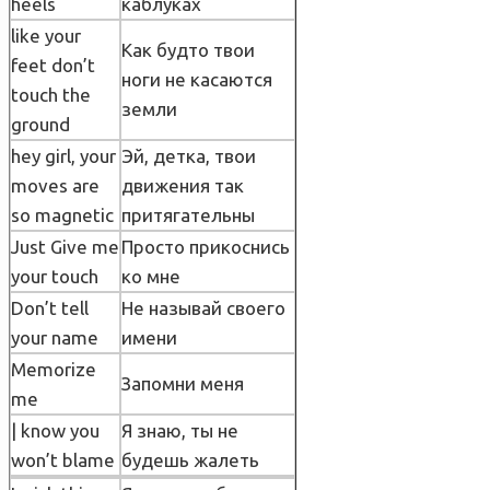
heels
каблуках
like your
Как будто твои
feet don’t
ноги не касаются
touch the
земли
ground
hey girl, your
Эй, детка, твои
moves are
движения так
so magnetic
притягательны
Just Give me
Просто прикоснись
your touch
ко мне
Don’t tell
Не называй своего
your name
имени
Memorize
Запомни меня
me
| know you
Я знаю, ты не
won’t blame
будешь жалеть