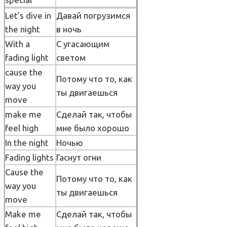
Let’s dive in
Давай погрузимся
the night
в ночь
With a
С угасающим
fading light
светом
cause the
Потому что то, как
way you
ты двигаешься
move
make me
Сделай так, чтобы
feel high
мне было хорошо
In the night
Ночью
Fading lights
Гаснут огни
Cause the
Потому что то, как
way you
ты двигаешься
move
Make me
Сделай так, чтобы