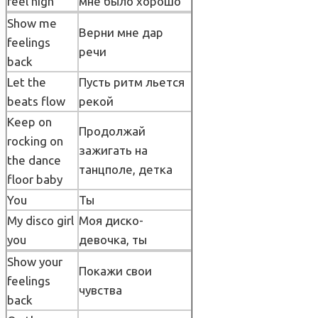
feel high
мне было хорошо
Show me
Верни мне дар
feelings
речи
back
Let the
Пусть ритм льется
beats flow
рекой
Keep on
Продолжай
rocking on
зажигать на
the dance
танцполе, детка
floor baby
You
Ты
My disco girl
Моя диско-
you
девочка, ты
Show your
Покажи свои
feelings
чувства
back