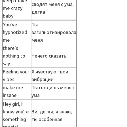
keep make
сводят меня с ума,
me crazy
детка
baby
You’ve
Ты
hypnotized
загипнотизировала
me
меня
there’s
nothing to
Нечего сказать
say
Feeling your
Я чувствую твои
vibes
вибрации
make me
Ты сводишь меня с
insane
ума
Hey girl, i
know you’re
Эй, детка, я знаю,
something
ты особенная
special