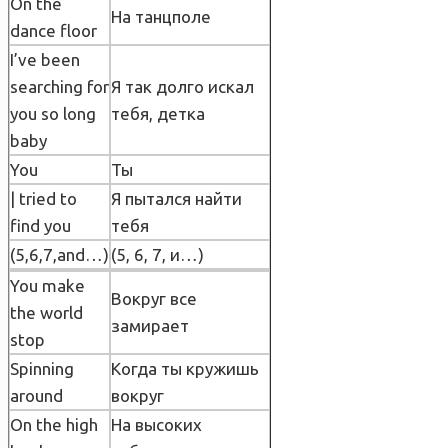
On the
На танцполе
dance floor
I’ve been
searching for
Я так долго искал
you so long
тебя, детка
baby
You
Ты
| tried to
Я пытался найти
find you
тебя
(5,6,7,and…)
(5, 6, 7, и…)
You make
Вокруг все
the world
замирает
stop
Spinning
Когда ты кружишь
around
вокруг
On the high
На высоких