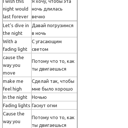
I wish this
Я хочу, чтобы эта
night would
ночь длилась
last forever
вечно
Let’s dive in
Давай погрузимся
the night
в ночь
With a
С угасающим
fading light
светом
cause the
Потому что то, как
way you
ты двигаешься
move
make me
Сделай так, чтобы
feel high
мне было хорошо
In the night
Ночью
Fading lights
Гаснут огни
Cause the
Потому что то, как
way you
ты двигаешься