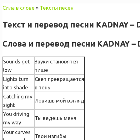
Сила в слове
»
Тексты песен
Текст и перевод песни KADNAY – Di
Слова и перевод песни KADNAY – Di
Sounds get
Звуки становятся
low
тише
Lights turn
Свет превращается
into shade
в тень
Catching my
Ловишь мой взгляд
sight
You driving
Ты ведешь меня
my way
Your curves
Твои изгибы