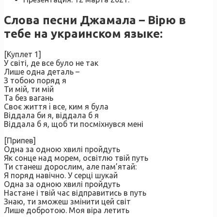
Слова песни Джамала – Вірю в
тебе на украинском языке:
[Куплет 1]
У світі, де все було не так
Лише одна деталь –
З тобою поряд я
Ти мій, ти мій
Та без вагань
Своє життя i все, ким я була
Віддала би я, віддала б я
Віддала б я, щоб ти посміхнувся мені
[Припев]
Одна за одною хвилі пройдуть
Як сонце над морем, освітлю твій путь
Ти станеш дорослим, але пам’ятай:
Я поряд навічно. У серці шукай
Одна за одною хвилі пройдуть
Настане і твій час відправитись в путь
Знаю, ти зможеш змінити цей світ
Лише добротою. Моя віра летить