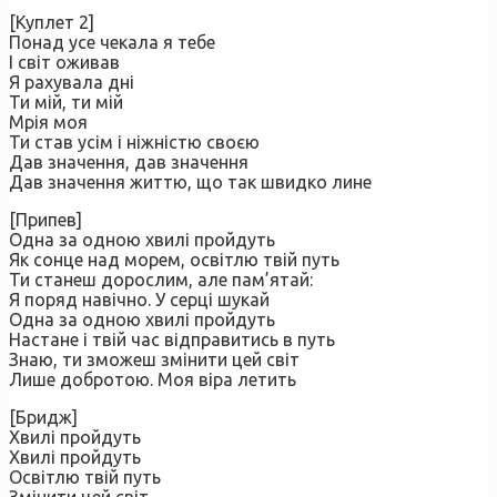
[Куплет 2]
Понад усе чекала я тебе
І світ оживав
Я рахувала дні
Ти мій, ти мій
Мрія моя
Ти став усім і ніжністю своєю
Дав значення, дав значення
Дав значення життю, що так швидко лине
[Припев]
Одна за одною хвилі пройдуть
Як сонце над морем, освітлю твій путь
Ти станеш дорослим, але пам’ятай:
Я поряд навічно. У серці шукай
Одна за одною хвилі пройдуть
Настане і твій час відправитись в путь
Знаю, ти зможеш змінити цей світ
Лише добротою. Моя віра летить
[Бридж]
Хвилі пройдуть
Хвилі пройдуть
Освітлю твій путь