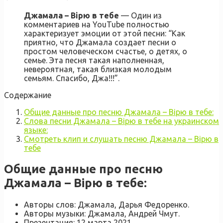
Джамала – Вірю в тебе
— Один из
комментариев на YouTube полностью
характеризует эмоции от этой песни: “Как
приятно, что Джамала создает песни о
простом человеческом счастье, о детях, о
семье. Эта песня такая наполненная,
невероятная, такая близкая молодым
семьям. Спасибо, Джа!!!”.
Содержание
Общие данные про песню Джамала – Вірю в тебе:
Слова песни Джамала – Вірю в тебе на украинском
языке:
Смотреть клип и слушать песню Джамала – Вірю в
тебе
Общие данные про песню
Джамала – Вірю в тебе:
Авторы слов: Джамала, Дарья Федоренко.
Авторы музыки: Джамала, Андрей Чмут.
Презентация: 12 марта 2021.