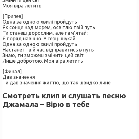
Змінити цей світ
Моя віра летить
[Припев]
Одна за одною хвилі пройдуть
Як сонце над морем, освітлю твій путь
Ти станеш дорослим, але пам’ятай:
Я поряд навічно. У серці шукай
Одна за одною хвилі пройдуть
Настане і твій час відправитись в путь
Знаю, ти зможеш змінити цей світ
Лише добротою. Моя віра летить
[Финал]
Дав значення
Ти дав значення життю, що так швидко лине
Смотреть клип и слушать песню
Джамала – Вірю в тебе