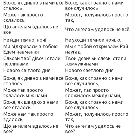
Боже, як дивно з нами все
Боже, как странно с нами
сталось
все случилось
Може так просто
Может, получилось просто
склалось,
так,
Що ангелам вдалось не
Что ангелам удалось не всё
все
Не йди темної ночі
Не уходи тёмной ночью,
Ми відкриваєм з тобою
Мы с тобой открываем Рай
Едем навмання
наугад
Сльози твої дівочі стали
Твои девичьи слезы стали
перлинами
жемчужинами
Нового світлого дня
Нового светлого дня
Боже, як дивно з нами все
Боже, как странно с нами
сталось
все случилось,
Може так просто
Может, так просто
склалось між нами
сложилось между нами,
Боже, як швидко з нами
Боже, как странно с нами
все сталось
все случилось
Може нам так просто
Может, получилось просто
здалось,
так,
Що ангелам вдалось не
Что ангелам удалось не
все?
всё?