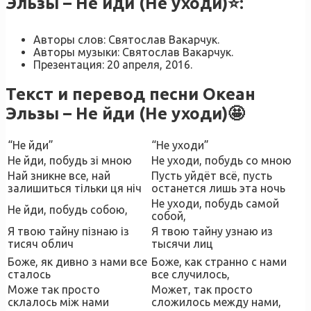
Эльзы – Не йди (Не уходи)⭐
:
Авторы слов: Святослав Вакарчук.
Авторы музыки: Святослав Вакарчук.
Презентация: 20 апреля, 2016.
Текст и перевод песни Океан
Эльзы – Не йди (Не уходи)🤩
“Не йди”
“Не уходи”
Не йди, побудь зі мною
Не уходи, побудь со мною
Най зникне все, най
Пусть уйдёт всё, пусть
залишиться тільки ця ніч
останется лишь эта ночь
Не уходи, побудь самой
Не йди, побудь собою,
собой,
Я твою тайну пізнаю із
Я твою тайну узнаю из
тисяч облич
тысячи лиц
Боже, як дивно з нами все
Боже, как странно с нами
сталось
все случилось,
Може так просто
Может, так просто
склалось між нами
сложилось между нами,