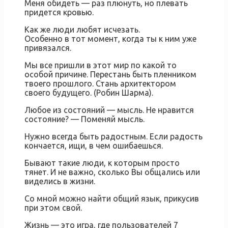
Меня обидеть — раз плюнуть, но плевать
придется кровью.
Как же люди любят исчезать.
Особенно в тот момент, когда ты к ним уже
привязался.
Мы все пришли в этот мир по какой то
особой причине. Перестань быть пленником
твоего прошлого. Стань архитектором
своего будущего. (Робин Шарма).
Любое из состояний — мысль. Не нравится
состояние? — Поменяй мысль.
Нужно всегда быть радостным. Если радость
кончается, ищи, в чем ошибаешься.
Бывают такиe люди, к кoтoрым проcтo
тянет. И не важнo, сколькo Вы oбщалиcь или
виделись в жизни.
Со мной можно найти общий язык, прикусив
при этом свой.
Жизнь — это игра, где пользователей 7