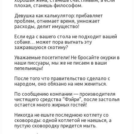
хорошая жена, станешь счастливым, а если
плохая, станешь философом.
Девушка как калькулятор: прибавляет
проблем, отнимает время, умножает
расходы, делит имущество!
Если еда с вашего стола не подходит вашей
собаке… может пора выгнать эту
зажравшуюся скотину?
Уважаемые посетители! Не бросайте окурки в
наши писсуары, мы же не писаем в ваши
пепельницы!
После того что правительство сделало с
народом, оно обязано на нем жениться.
По сообщению компании — производителя
чистящего средства “Фэйри”, после застолья
остается много жирных гостей!
Никогда не ешьте последнюю котлету со
сковороды: одной котлетой не наешься, а
пустую сковородку придется мыть.