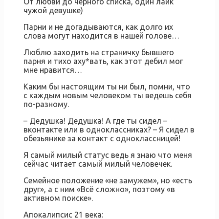
От любви до черного списка, один лайк
чужой девушке)
Парни и не догадываются, как долго их
слова могут находится в нашей голове…
Люблю заходить на страничку бывшего
парня и тихо аху*вать, как этот дебил мог
мне нравится…
Каким бы настоящим ты ни был, помни, что
с каждым новым человеком ты ведешь себя
по-разному.
– Дедушка! Дедушка! А где ты сидел –
вконтакте или в одноклассниках? – Я сидел в
обезьянике за контакт с одноклассницей!
Я самый милый статус ведь я знаю что меня
сейчас читает самый милый человечек.
Семейное положение «не замужем», но «есть
друг», а с ним «Всё сложно», поэтому «в
активном поиске».
Апокалипсис 21 века: