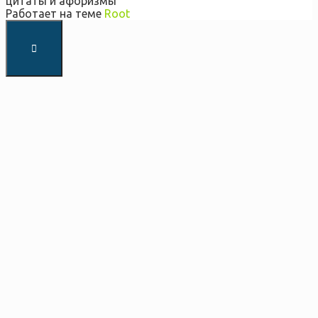
цитаты и афоризмы
Работает на теме
Root