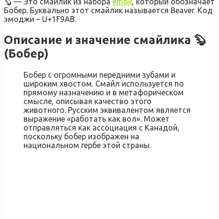
🦫 — Это смайлик из набора
emoji
, который обозначает
Бобер. Буквально этот смайлик называется Beaver. Код
эмоджи – U+1F9AB.
Описание и значение смайлика 🦫
(Бобер)
Бобер с огромными передними зубами и
широким хвостом. Смайл используется по
прямому назначению и в метафорическом
смысле, описывая качество этого
животного. Русским эквивалентом является
выражение «работать как вол». Может
отправляться как ассоциация с Канадой,
поскольку бобер изображен на
национальном гербе этой страны.