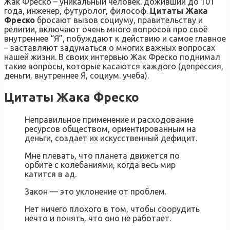
Жак Фреско – уникальный человек. доживший до 101
года, инженер, футуролог, философ.
Цитаты Жака
Фреско
бросают вызов социуму, правительству и
религии, включают очень много вопросов про своё
внутреннее “Я”, побуждают к действию и самое главное
– заставляют задуматься о многих важных вопросах
нашей жизни. В своих интервью Жак Фреско поднимал
такие вопросы, которые касаются каждого (депрессия,
деньги, внутреннее Я, социум. учеба).
Цитаты Жака Фреско
Неправильное применение и расходование
ресурсов обществом, ориентированным на
деньги, создает их искусственный дефицит.
Мне плевать, что планета движется по
орбите с колебаниями, когда весь мир
катится в ад.
Закон — это уклонение от проблем.
Нет ничего плохого в том, чтобы соорудить
нечто и понять, что оно не работает.