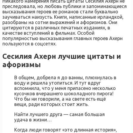
Никакого намерения писать цитаты Сесилия Ахерн не
преследовала, но любовь публики и запоминающиеся
высказывания героев ее романов стали буквально
заучиваться наизусть. Книги, написанные ирландкой,
разобраны на сотни выражений и афоризмов. Они
цитируются в различных печатных изданиях, в
качестве вступлений в фильмах. Особой
популярностью высказывания главных героев Ахерн
пользуются в соцсетях.
Сесилия Ахерн лучшие цитаты и
афоризмы
В общем, добрела я до ванны, плюхнулась в
воду и решила утопиться. И тут вдруг
вспомнила, что у меня припасено несколько
кусочков вчерашнего шоколадного пирога!
Что бы ни говорили, а на свете есть ещё
вещи, ради которых стоит жить.
Найти лучшего друга — самая большая
удача в жизни…
Когда люди говорят «это длинная история»,