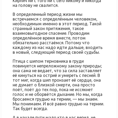
Кирпич ни с того ни с сего никому и никогда
на голову не свалится.
В определенный период жизни мы
встречаемся с определённым человеком,
необходимым именно в этот период. Такой
странный закон притяжения, такое
взаимовыгодное спасение. Проводим
определённое время вместе, потом
обязательно расстаёмся. Потому что
каждому из нас надо идти дальше, входить
в новый, следующий период своей судьбы.
Птица с шипом терновника в груди
повинуется непреложному закону природы;
она сама не ведает, что за сила заставляет
её кинуться на остриё и умереть с песней. В
тот миг, когда шип пронзает её сердце, она
не думает о близкой смерти, она просто
поёт, поёт до тех пор, пока не иссякнет
голос и не оборвётся дыхание. Но мы, когда
бросаемся грудью на тернии, — мы знаем.
Мы понимаем. И всё равно грудью на тернии.
Так будет всегда.
А в начале пути мало кто в нас верил, не