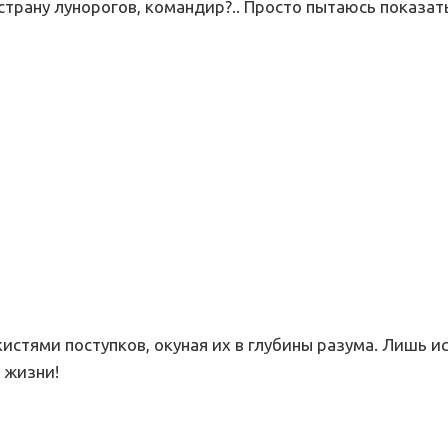
трану лунорогов, командир?.. Просто пытаюсь показат
стями поступков, окуная их в глубины разума. Лишь ис
 жизни!