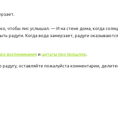
ерзает.
мко, чтобы лис услышал. — И на стене дома, когда солн
ыть радуги. Когда вода замерзает, радуги оказываются 
про воспоминания
и
цитаты про прошлое
.
о радугу, оставляйте пожалуйста комментарии, делитес