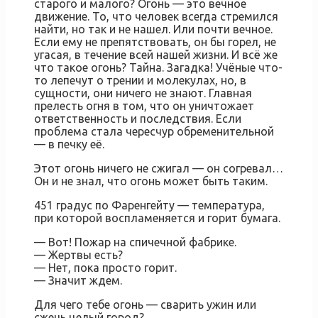
старого и малого? Огонь — это вечное
движение. То, что человек всегда стремился
найти, но так и не нашел. Или почти вечное.
Если ему не препятствовать, он бы горел, не
угасая, в течение всей нашей жизни. И всё же
что такое огонь? Тайна. Загадка! Учёные что-
то лепечут о трении и молекулах, но, в
сущности, они ничего не знают. Главная
прелесть огня в том, что он уничтожает
ответственность и последствия. Если
проблема стала чересчур обременительной
— в печку её.
Этот огонь ничего не сжигал — он согревал…
Он и не знал, что огонь может быть таким.
451 градус по Фаренгейту — температура,
при которой воспламеняется и горит бумага.
— Вот! Пожар на спичечной фабрике.
— Жертвы есть?
— Нет, пока просто горит.
— Значит ждем.
Для чего тебе огонь — сварить ужин или
сжечь целый город?