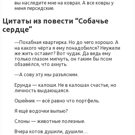
вы наследите мне на коврах. А все ковры у
меня персидские.
Цитаты из повести “Собачье
сердце”
―Похабная квартирка. Но до чего хорошо. А
на какого чёрта я ему понадобился? Неужели
же жить оставит? Вот чудак. Да ведь ему
только глазом мигнуть, он таким бы псом
обзавёлся, что ахнуть.
―А сову эту мы разъясним.
Ерунда — калоши. Не в калошах счастье, но
личность выдающаяся.
Ошейник — всё равно что портфель.
Я ещё водочки выпью?
Слоны — животные полезные.
Вчера котов душили, душили…