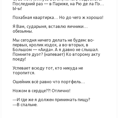
Последний раз — в Париже, на Рю де ла Пэ…
Ы-ы!
Похабная квартирка… Но до чего ж хорошо!
Я Вам, сударыня, вставлю яичники…
обезьяны.
Мы сегодня ничего делать не будем: во-
первых, кролик издох, а во-вторых, в
Большом — «Аида». А я давно не слышал.
Помните дуэт? (напевает) Ко второму акту
поеду!
Успевает всюду тот, кто никуда не
торопится.
Ошейник всё равно что портфель…
Ножом в сердце??! Отлично!
―И где же я должен принимать пищу?
―В спальне.