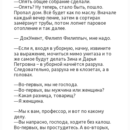
―Опять общее собрание сделали.
―Опять? Ну теперь, стало быть, пошло.
Пропал дом. Всё будет как по маслу. Вначале
каждый вечер пение, затем в сортирах
замёрзнут трубы, потом лопнет паровое
отопление и так далее.
― ДокУмент, Филипп Филиппыч, мне надо.
―Если я, входя в уборную, начну, извините
за выражение, мочиться мимо унитаза и то
же самое будут делать Зина и Дарья
Петровна – в уборной начнётся разруха.
Следовательно, разруха не в клозетах, а в
головах.
―Во-первых, мы не господа.
―Во-первых, вы мужчина или женщина?
―Какая разница, товарищ?
―Я женщина.
―Мы к вам, профессор, и вот по какому
делу.
―Вы напрасно, господа, ходите без калош.
Во-первых, вы простудитесь. А во-вторых,