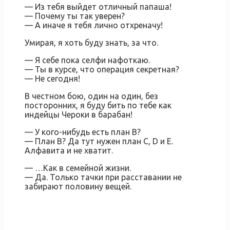
— Из тебя выйдет отличный папаша!
— Почему ты так уверен?
— А иначе я тебя лично отхреначу!
Умирая, я хоть буду знать, за что.
— Я себе пока селфи нафоткаю.
— Ты в курсе, что операция секретная?
— Не сегодня!
В честном бою, один на один, без
посторонних, я буду бить по тебе как
индейцы Чероки в барабан!
— У кого-нибудь есть план B?
— План B? Да тут нужен план C, D и E.
Алфавита и не хватит.
— …Как в семейной жизни.
— Да. Только тачки при расставании не
забирают половину вещей.