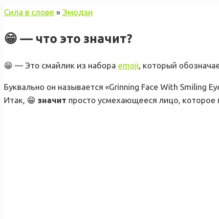
Сила в слове
»
Эмодзи
😁 — что это значит?
😁 — Это смайлик из набора
emoji
, который обознача
Буквально он называется «Grinning Face With Smiling
Итак, 😁
значит
просто усмехающееся лицо, которое п