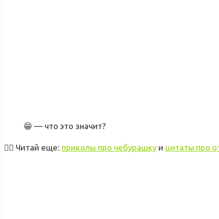
😁 — что это значит?
👉🏻 Читай еще:
приколы про чебурашку
и
цитаты про о