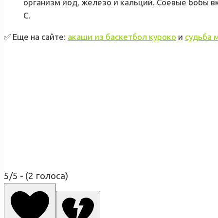
организм йод, железо и кальций. Соевые бобы в
С.
✅ Еще на сайте:
акаши из баскетбол куроко
и
судьба 
5/5 - (2 голоса)