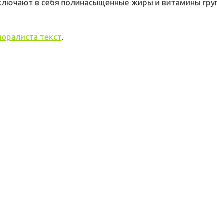
ключают в себя полинасыщенные жиры и витамины груп
моралиста текст
.