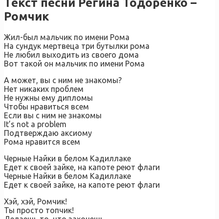
Текст песни Регина Тодоренко –
Ромчик
Жил-был мальчик по имени Рома
На сундук мертвеца три бутылки рома
Не любил выходить из своего дома
Вот такой он мальчик по имени Рома
А может, вы с ним не знакомы?
Нет никаких проблем
Не нужны ему дипломы
Чтобы нравиться всем
Если вы с ним не знакомы
It’s not a problem
Подтверждаю аксиому
Рома нравится всем
Черные Найки в белом Кадиллаке
Едет к своей зайке, на капоте реют флаги
Черные Найки в белом Кадиллаке
Едет к своей зайке, на капоте реют флаги
Хэй, хэй, Ромчик!
Ты просто топчик!