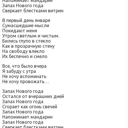
Напоминает мандарин
Запах Нового года
Сверкает блестками витрин
В первый день января
Сумасшедшие мысли
Покидают меня
Утром светлым и чистым.
Бились глупо в стекло
Как в прозрачную стену
На свободу влекло
Их беспечно и смело
Все, что было вчера
Я забуду с утра
Не хочу вспоминать
Не хочу провожать…
Запах Нового года
Остался от вчерашних дней
Запах Нового года
Сгорает как огонь свечей
Запах Нового года
Напоминает мандарин
Запах Нового года
Сверкает блестками витрин