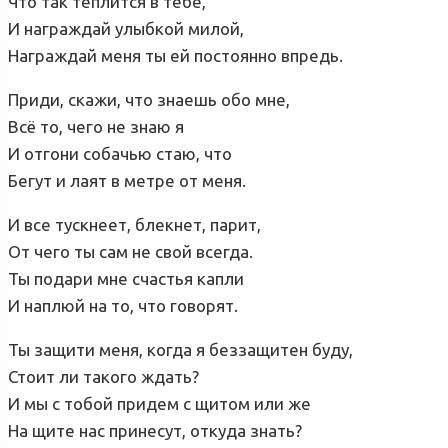
Что так теплится в тебе,
И награждай улыбкой милой,
Награждай меня ты ей постоянно впредь.
Приди, скажи, что знаешь обо мне,
Всё то, чего не знаю я
И отгони собачью стаю, что
Бегут и лаят в метре от меня.
И все тускнеет, блекнет, парит,
От чего ты сам не свой всегда.
Ты подари мне счастья капли
И наплюй на то, что говорят.
Ты защити меня, когда я беззащитен буду,
Стоит ли такого ждать?
И мы с тобой придем с щитом или же
На щите нас принесут, откуда знать?